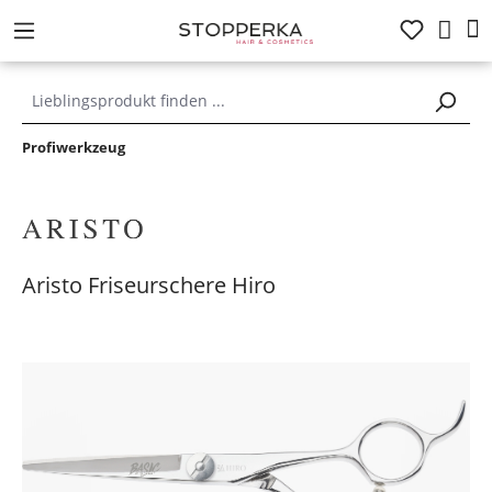
alt springen
Profiwerkzeug
Aristo Friseurschere Hiro
Bildergalerie überspringen