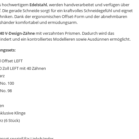
us hochwertigem
Edelstahl
, werden handverarbeitet und verfügen über
f
. Die gerade Schneide sorgt für ein kraftvolles Schneidegefühl und eignet
ttechniken. Dank der ergonomischen Offset-Form und der abnehmbaren
nkshänder komfortabel und ermüdungsarm.
40 V-Design-Zähne
mit verzahnten Prismen. Dadurch wird das
indert und ein kontrolliertes Modellieren sowie Ausdünnen ermöglicht.
ngssets:
l Offset LEFT
0 Zoll LEFT mit 40 Zähnen
arz
No. 100
No. 98
ten
klusive Klinge
z (6 Stück)
sset speziell für Linkshänder