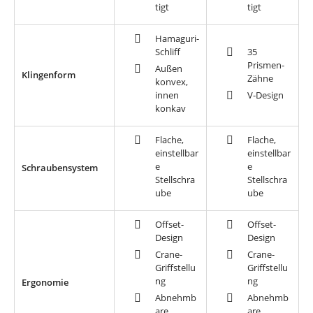
tigt
tigt
Hamaguri-
Schliff
35
Prismen-
Außen
Klingenform
Zähne
konvex,
innen
V-Design
konkav
Flache,
Flache,
einstellbar
einstellbar
e
e
Schraubensystem
Stellschra
Stellschra
ube
ube
Offset-
Offset-
Design
Design
Crane-
Crane-
Griffstellu
Griffstellu
ng
ng
Ergonomie
Abnehmb
Abnehmb
are
are