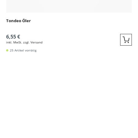
Tondeo Öler
6,55 €
inkl. MwSt. zzgl. Versand
Quic
25 Artikel vorrätig