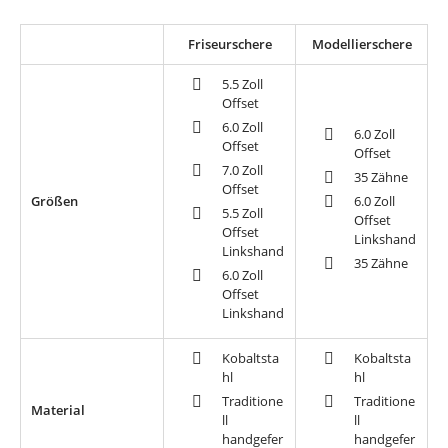
Friseurschere
Modellierschere
5.5 Zoll
Offset
6.0 Zoll
6.0 Zoll
Offset
Offset
7.0 Zoll
35 Zähne
Offset
Größen
6.0 Zoll
5.5 Zoll
Offset
Offset
Linkshand
Linkshand
35 Zähne
6.0 Zoll
Offset
Linkshand
Kobaltsta
Kobaltsta
hl
hl
Traditione
Traditione
Material
ll
ll
handgefer
handgefer