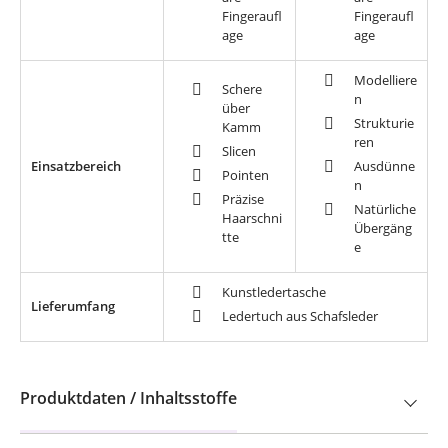
Fingeraufl
Fingeraufl
age
age
Modelliere
Schere
n
über
Strukturie
Kamm
ren
Slicen
Einsatzbereich
Ausdünne
Pointen
n
Präzise
Natürliche
Haarschni
Übergäng
tte
e
Kunstledertasche
Lieferumfang
Ledertuch aus Schafsleder
Produktdaten / Inhaltsstoffe