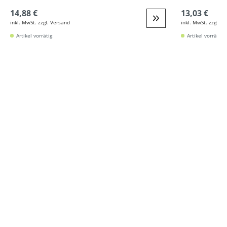
14,88 €
13,03 €
inkl. MwSt. zzgl. Versand
inkl. MwSt. zzgl. V
Weiter zur Detail
Artikel vorrätig
Artikel vorrätig