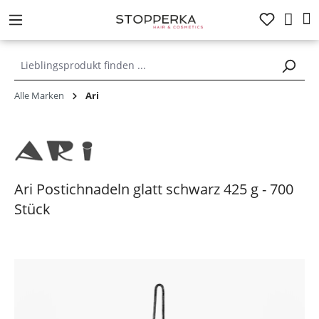
alt springen
Alle Marken
Ari
Ari Postichnadeln glatt schwarz 425 g - 700
Stück
Bildergalerie überspringen