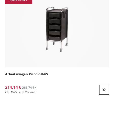
Spare 47,60 €
Arbeitswagen Piccolo 84/5
214,14 €
261,74 €*
inkl. MwSt. zzgl. Versand
Weite