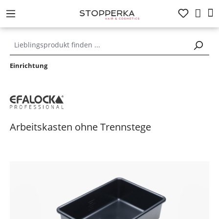
alt springen
Einrichtung
Arbeitskasten ohne Trennstege
Bildergalerie überspringen