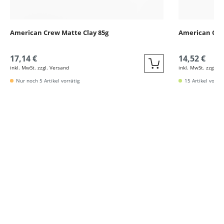
American Crew Matte Clay 85g
American Cre
17,14 €
14,52 €
inkl. MwSt. zzgl. Versand
inkl. MwSt. zzgl. V
Quickbuy
Nur noch 5 Artikel vorrätig
15 Artikel vorrät