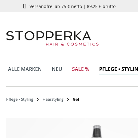
Versandfrei ab 75 € netto | 89,25 € brutto
springen
Zur Hauptnavigation springen
ALLE MARKEN
NEU
SALE %
PFLEGE • STYLI
Pflege • Styling
Haarstyling
Gel
Bildergalerie überspringen