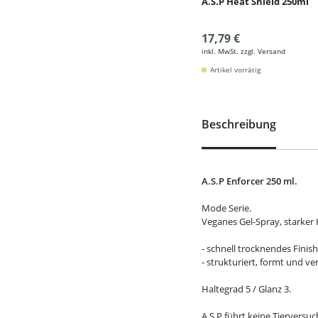
A.S.P Heat Shield 250ml
17,79 €
inkl. MwSt. zzgl. Versand
Artikel vorrätig
Beschreibung
A.S.P Enforcer 250 ml.
Mode Serie.
Veganes Gel-Spray, starker 
- schnell trocknendes Finis
- strukturiert, formt und v
Haltegrad 5 / Glanz 3.
A.S.P führt keine Tierversu