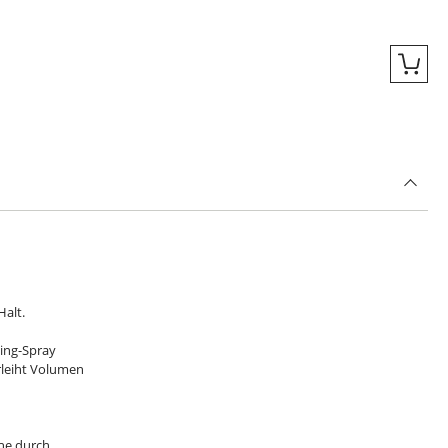
Quic
Halt.
hing-Spray
erleiht Volumen
che durch.