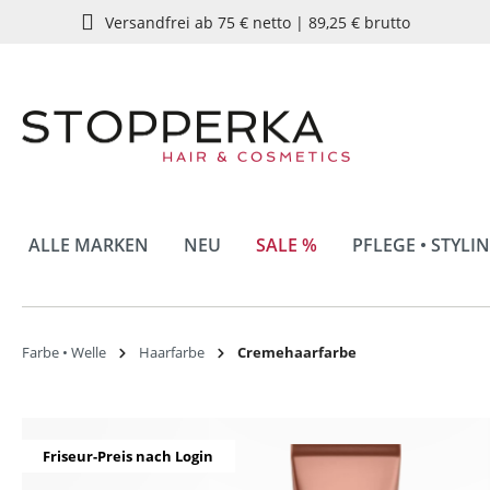
Versandfrei ab 75 € netto | 89,25 € brutto
springen
Zur Hauptnavigation springen
ALLE MARKEN
NEU
SALE %
PFLEGE • STYLI
Farbe • Welle
Haarfarbe
Cremehaarfarbe
Bildergalerie überspringen
Friseur-Preis nach Login