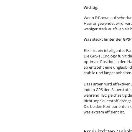
Wichtig:
Wenn B:Brown auf sehr dun
Haar angewendet wird, wird
weniger stark ausfallen als 
Was steckt hinter der GPS
Elixir ist ein intelligentes 
Die GPS-TECnology führt die
optimale Position in den H
So entsteht eine unglaublic
stabile und länger anhalte
Das Färben wird effektiver 
indem GPS den Sauerstoff s
während TEC gleichzeitig d
Richtung Sauerstoff drängt
Die beiden Komponenten kö
was extrem effizient ist.
Produktdaten / Inhalt