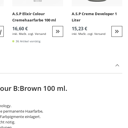
A.S.P Elixir Colour
A.S.P Creme Developer 1
Cremehaarfarbe 100 ml
Liter
16,60 €
15,23 €
inkl. MwSt. zzgl. Versand
inkl. MwSt. zzgl. Versand
Quickbuy
Weiter zur Detail
Weite
36 Artikel vorrätig
olour B:Brown 100 ml.
Cnology.
ane permanente Haarfarbe,
d Farbpigmente einlagert.
cht nötig.
artypen.