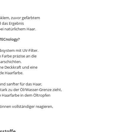
klem, zuvor gefärbtem
 das Ergebnis
bei natürlichem Haar.
-TECnology?
Farbsystem mit UV-Filter.
 Farbe präzise an die
aarschichten.
he Deckkraft und eine
nde Haarfarbe.
und sanfter für das Haar,
tark zu der Öl/Wasser-Grenze zieht,
ie Haarfarbe in dem Öltropfen
.
nnen vollständiger reagieren,
sstoffe