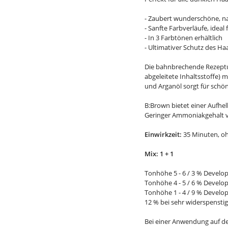
- Zaubert wunderschöne, na
- Sanfte Farbverläufe, ideal
- In 3 Farbtönen erhältlich
- Ultimativer Schutz des Ha
Die bahnbrechende Rezeptur
abgeleitete Inhaltsstoffe) 
und Arganöl sorgt für schön
B:Brown bietet einer Aufhe
Geringer Ammoniakgehalt v
Einwirkzeit:
35 Minuten, o
Mix: 1 + 1
Tonhöhe 5 - 6 / 3 % Develo
Tonhöhe 4 - 5 / 6 % Develo
Tonhöhe 1 - 4 / 9 % Develo
12 % bei sehr widerspenst
Bei einer Anwendung auf d