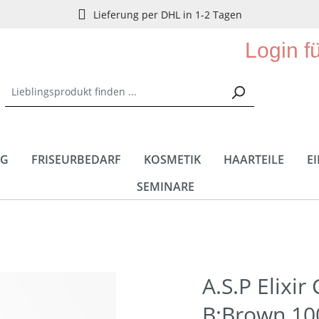
Lieferung per DHL in 1-2 Tagen
Login f
NG
FRISEURBEDARF
KOSMETIK
HAARTEILE
E
SEMINARE
A.S.P Elixir
B:Brown 10