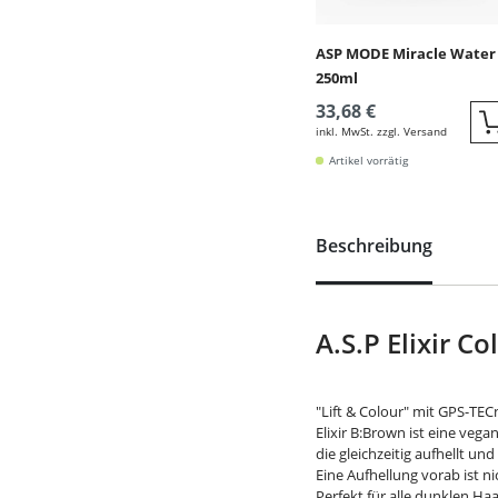
ASP MODE Miracle Water
250ml
33,68 €
inkl. MwSt. zzgl. Versand
Artikel vorrätig
Beschreibung
A.S.P Elixir C
"Lift & Colour" mit GPS-TE
Elixir B:Brown ist eine veg
die gleichzeitig aufhellt un
Eine Aufhellung vorab ist ni
Perfekt für alle dunklen Ha