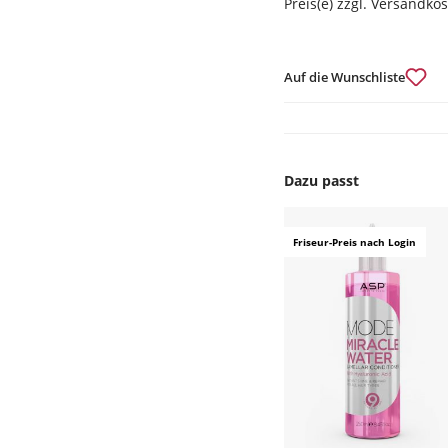
Preis(e) zzgl. Versandko
Auf die Wunschliste
Dazu passt
Produktgalerie überspr
Friseur-Preis nach Login