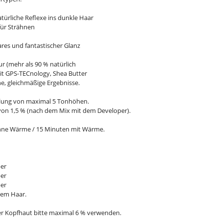
türliche Reflexe ins dunkle Haar
 für Strähnen
ares und fantastischer Glanz
 (mehr als 90 % natürlich
mit GPS-TECnology, Shea Butter
e, gleichmäßige Ergebnisse.
llung von maximal 5 Tonhöhen.
on 1,5 % (nach dem Mix mit dem Developer).
hne Wärme / 15 Minuten mit Wärme.
per
per
per
igem Haar.
er Kopfhaut bitte maximal 6 % verwenden.