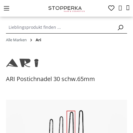
alt springen
Alle Marken
Ari
ARI Postichnadel 30 schw.65mm
Bildergalerie überspringen